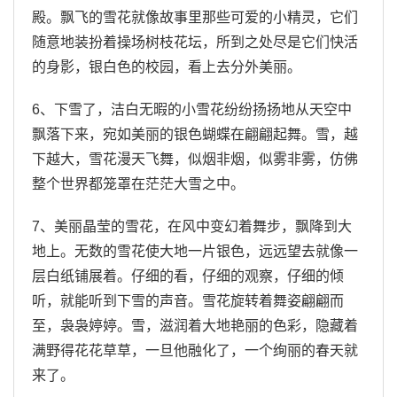
殿。飘飞的雪花就像故事里那些可爱的小精灵，它们
随意地装扮着操场树枝花坛，所到之处尽是它们快活
的身影，银白色的校园，看上去分外美丽。
6、下雪了，洁白无暇的小雪花纷纷扬扬地从天空中
飘落下来，宛如美丽的银色蝴蝶在翩翩起舞。雪，越
下越大，雪花漫天飞舞，似烟非烟，似雾非雾，仿佛
整个世界都笼罩在茫茫大雪之中。
7、美丽晶莹的雪花，在风中变幻着舞步，飘降到大
地上。无数的雪花使大地一片银色，远远望去就像一
层白纸铺展着。仔细的看，仔细的观察，仔细的倾
听，就能听到下雪的声音。雪花旋转着舞姿翩翩而
至，袅袅婷婷。雪，滋润着大地艳丽的色彩，隐藏着
满野得花花草草，一旦他融化了，一个绚丽的春天就
来了。