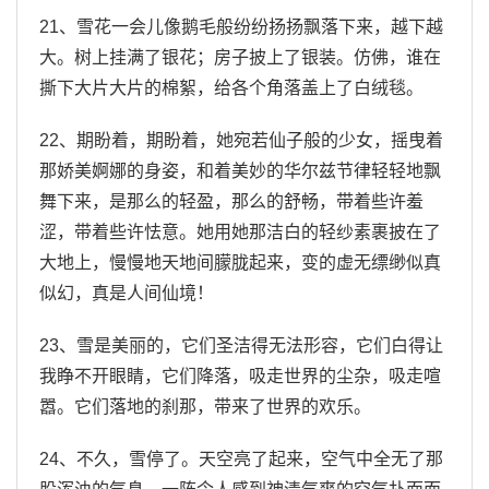
21、雪花一会儿像鹅毛般纷纷扬扬飘落下来，越下越
大。树上挂满了银花；房子披上了银装。仿佛，谁在
撕下大片大片的棉絮，给各个角落盖上了白绒毯。
22、期盼着，期盼着，她宛若仙子般的少女，摇曳着
那娇美婀娜的身姿，和着美妙的华尔兹节律轻轻地飘
舞下来，是那么的轻盈，那么的舒畅，带着些许羞
涩，带着些许怯意。她用她那洁白的轻纱素裹披在了
大地上，慢慢地天地间朦胧起来，变的虚无缥缈似真
似幻，真是人间仙境！
23、雪是美丽的，它们圣洁得无法形容，它们白得让
我睁不开眼睛，它们降落，吸走世界的尘杂，吸走喧
嚣。它们落地的刹那，带来了世界的欢乐。
24、不久，雪停了。天空亮了起来，空气中全无了那