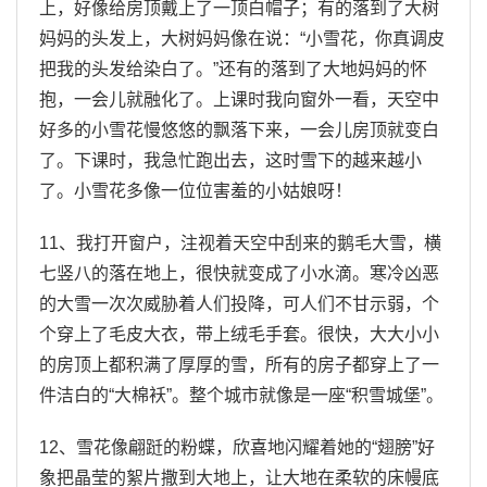
上，好像给房顶戴上了一顶白帽子；有的落到了大树
妈妈的头发上，大树妈妈像在说：“小雪花，你真调皮
把我的头发给染白了。”还有的落到了大地妈妈的怀
抱，一会儿就融化了。上课时我向窗外一看，天空中
好多的小雪花慢悠悠的飘落下来，一会儿房顶就变白
了。下课时，我急忙跑出去，这时雪下的越来越小
了。小雪花多像一位位害羞的小姑娘呀！
11、我打开窗户，注视着天空中刮来的鹅毛大雪，横
七竖八的落在地上，很快就变成了小水滴。寒冷凶恶
的大雪一次次威胁着人们投降，可人们不甘示弱，个
个穿上了毛皮大衣，带上绒毛手套。很快，大大小小
的房顶上都积满了厚厚的雪，所有的房子都穿上了一
件洁白的“大棉袄”。整个城市就像是一座“积雪城堡”。
12、雪花像翩跹的粉蝶，欣喜地闪耀着她的“翅膀”好
象把晶莹的絮片撒到大地上，让大地在柔软的床幔底