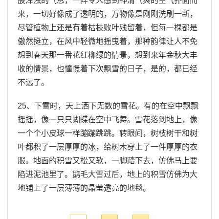
股浑浊的气息，一阵令人感到神清气爽的空气扑面而
来，一切好像成了透明的，万物像是刚刚洗刷一新，
尽管植物上还是有着枯枝败叶残留着，但每一棵都是
傲然挺立，在风中轻微地摇曳着，那种韵律让人不免
想到春天那一番花红柳绿的情景，想到来年金秋大丰
收的情景，也憧憬着下次飘雪的日子，是的，都已经
不远了。
25、下雪时，天上洒下无数的雪花。有的在空中飘飘
摇摇，像一只只蝴蝶在空中飞舞。雪花落到地上，像
一个个小皮球一样蹦蹦跳跳。转眼间，树枝树干和树
叶都积了一层厚厚的冰，给树木穿上了一件厚厚的衣
服。地面的积雪又松又软，一脚踏下去，仿佛马上要
陷进泥池里了。鹅毛大雪过后，地上的积雪仿佛为大
地铺上了一层薄薄的晶莹透亮的地毯。