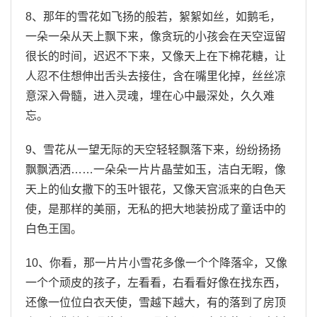
8、那年的雪花如飞扬的般若，絮絮如丝，如鹅毛，
一朵一朵从天上飘下来，像贪玩的小孩会在天空逗留
很长的时间，迟迟不下来，又像天上在下棉花糖，让
人忍不住想伸出舌头去接住，含在嘴里化掉，丝丝凉
意深入骨髓，进入灵魂，埋在心中最深处，久久难
忘。
9、雪花从一望无际的天空轻轻飘落下来，纷纷扬扬
飘飘洒洒……一朵朵一片片晶莹如玉，洁白无暇，像
天上的仙女撒下的玉叶银花，又像天宫派来的白色天
使，是那样的美丽，无私的把大地装扮成了童话中的
白色王国。
10、你看，那一片片小雪花多像一个个降落伞，又像
一个个顽皮的孩子，左看看，右看看好像在找东西，
还像一位位白衣天使，雪越下越大，有的落到了房顶