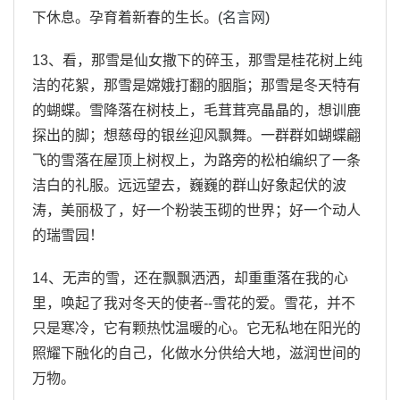
下休息。孕育着新春的生长。(
名言网
)
13、看，那雪是仙女撒下的碎玉，那雪是桂花树上纯
洁的花絮，那雪是嫦娥打翻的胭脂；那雪是冬天特有
的蝴蝶。雪降落在树枝上，毛茸茸亮晶晶的，想训鹿
探出的脚；想慈母的银丝迎风飘舞。一群群如蝴蝶翩
飞的雪落在屋顶上树杈上，为路旁的松柏编织了一条
洁白的礼服。远远望去，巍巍的群山好象起伏的波
涛，美丽极了，好一个粉装玉砌的世界；好一个动人
的瑞雪园！
14、无声的雪，还在飘飘洒洒，却重重落在我的心
里，唤起了我对冬天的使者--雪花的爱。雪花，并不
只是寒冷，它有颗热忱温暖的心。它无私地在阳光的
照耀下融化的自己，化做水分供给大地，滋润世间的
万物。