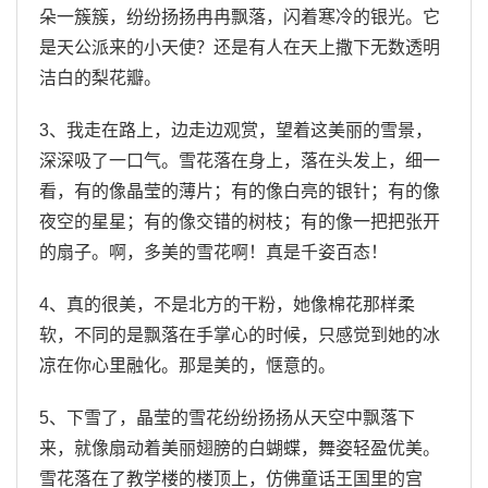
朵一簇簇，纷纷扬扬冉冉飘落，闪着寒冷的银光。它
是天公派来的小天使？还是有人在天上撒下无数透明
洁白的梨花瓣。
3、我走在路上，边走边观赏，望着这美丽的雪景，
深深吸了一口气。雪花落在身上，落在头发上，细一
看，有的像晶莹的薄片；有的像白亮的银针；有的像
夜空的星星；有的像交错的树枝；有的像一把把张开
的扇子。啊，多美的雪花啊！真是千姿百态！
4、真的很美，不是北方的干粉，她像棉花那样柔
软，不同的是飘落在手掌心的时候，只感觉到她的冰
凉在你心里融化。那是美的，惬意的。
5、下雪了，晶莹的雪花纷纷扬扬从天空中飘落下
来，就像扇动着美丽翅膀的白蝴蝶，舞姿轻盈优美。
雪花落在了教学楼的楼顶上，仿佛童话王国里的宫