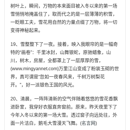
树叶上，瞬间，万物的本来面目被入冬以来的第一场
雪悄悄地掩盖住了，取而代之的是一层薄薄的积雪，
一眨眼工夫，雪花用自然的力量点缀了万物，将一切
变得神秘起来。
19、雪整整下了一夜。接着，映入我眼帘的是一幅奇
特的“画卷”：千里冰封，山舞银蛇，原驰蜡象，山
川，树木，房屋，全都罩上了一层厚厚的雪，
(www.mingyannet.com)万里江山变成了粉装玉砌的世
界，真可谓是“忽如一夜春风来，千树万树梨花
开。”，好一派银色王国的风光。
20、清晨，一阵阵清新的空气伴随着悠悠的雪花香飘
进卧室，我穿好衣服直奔窗前。原来，昨天夜里下了
今年入冬以来的第一场大雪。透过窗子向远处往，外
面一片洁白，鹅毛大雪漫天飞舞。(
名言网
)