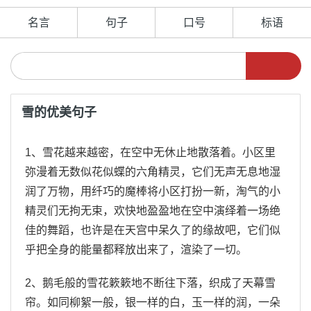
名言
句子
口号
标语
雪的优美句子
1、雪花越来越密，在空中无休止地散落着。小区里
弥漫着无数似花似蝶的六角精灵，它们无声无息地湿
润了万物，用纤巧的魔棒将小区打扮一新，淘气的小
精灵们无拘无束，欢快地盈盈地在空中演绎着一场绝
佳的舞蹈，也许是在天宫中呆久了的缘故吧，它们似
乎把全身的能量都释放出来了，渲染了一切。
2、鹅毛般的雪花簌簌地不断往下落，织成了天幕雪
帘。如同柳絮一般，银一样的白，玉一样的润，一朵