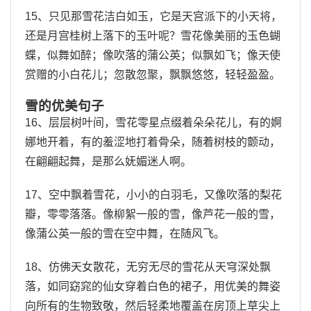
15、只见那雪花洁白如玉，它是天宫派下的小天将，
还是月宫桂树上落下的玉叶呢？雪花像美丽的玉色蝴
蝶，似舞如醉；像吹落的蒲公英；似飘如飞；像天使
赏赠的小白花儿；忽散忽聚，飘飘悠悠，轻轻盈盈。
雪的优美句子
16、层层树叶间，雪花零星点缀着朵朵花儿，有的婀
娜地开着，有的羞涩地打着骨朵，随着树枝的颤动，
在翩翩起舞，是那么妩媚迷人啊。
17、空中飘着雪花，小小的白羽毛，又像吹落的梨花
瓣，零零落落。像柳絮一般的雪，像芦花一般的雪，
像蒲公英一般的雪在空中舞，在随风飞。
18、仿佛天女散花，无穷无尽的雪花从天穹深处飘
落，如同窈窕的仙女穿着白色的裙子，用优美的舞姿
向所有的生物致敬，然后轻柔地覆盖在房顶上草尖上