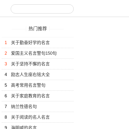
热门推荐
1
关于勤奋好学的名言
2
爱国主义名言警句150句
3
关于坚持不懈的名言
4
励志人生座右铭大全
5
高考常用名言警句
6
关于家庭教育的名言
7
纳兰性德名句
8
关于阅读的名人名言
9
海明威的名言