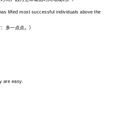
s lifted most successful individuals above the
：多一点点。）
ey are easy.