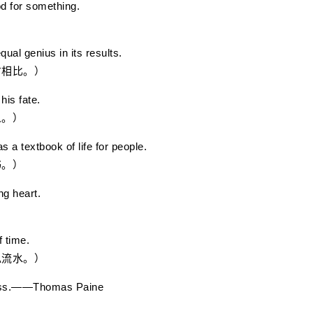
od for something.
l genius in its results.
相比。）
is fate.
。）
 a textbook of life for people.
。）
ng heart.
 time.
流水。）
cess.——Thomas Paine