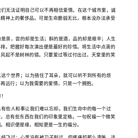
我们无法证明自己可以不再相信爱情。在这个城市里，诚
是精神上的奢侈品。可是生命脆弱无比，根本没办法承受
的是茶，尝的却是生活；斟的是酒，品的却是艰辛；人生
彩排。把握好每次演出便是最好的珍惜。将生活中点滴的
，风起不是树林的错。只要爱过等过付出过，天堂里的笑
见这个世界；以为捂住了耳朵，就可以听不到所有的烦
不再远行；以为我需要的爱情，只是一个拥抱。
攀！
总有些人和事让我们难以忘却。我们生命中的每一个过
缘，总有些东西在我们的印象里定格。一句祝福一个微笑
糊。相识便是缘，相知更是一生的福分。
已经飞过；心里没有被刀子割过，但疼痛却那么清晰。这