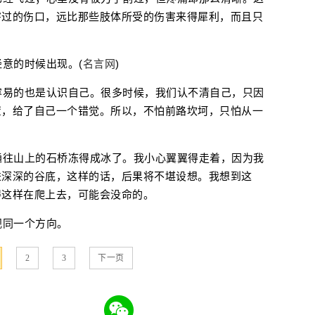
害过的伤口，远比那些肢体所受的伤害来得犀利，而且只
经意的时候出现。(
名言网
)
容易的也是认识自己。很多时候，我们认不清自己，只因
置，给了自己一个错觉。所以，不怕前路坎坷，只怕从一
通往山上的石桥冻得成冰了。我小心翼翼得走着，因为我
进深深的谷底，这样的话，后果将不堪设想。我想到这
得这样在爬上去，可能会没命的。
视同一个方向。
2
3
下一页