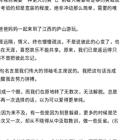
者考验的却是宽容的程度，绝非冲动那么简单，需要的唯
爸爸妈妈一起来到了江西的庐山游玩。
涯远隔，情义，终也慢慢疏淡。不是说彼此的心变了，也
远在天涯，喜怒哀乐不能共享。原来，我们已是遥远得只
们不曾把彼此忘记。
”这句名言是我们伟大的领袖毛主席说的。我把这句话当成
提醒我去努力拼搏。
划成一个圈，而我们在原地转了无数次，无法解脱。总是
够再一次选择的话，以为可以爱得更单纯。
是因为来不及，有一些是因为刻意躲避，更多的时候是茫
次又一次，却从不晓得从中汲取教训，做一些反省。(
名