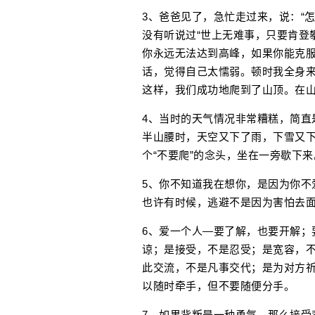
3、爸爸见了，急忙走过来，说：“
没有听说过“世上无难事，只要肯登攀。”这
你永远无法达到高峰，如果你能克
话，觉得自己太懦弱。顿时我全身来
这样，我们成功地爬到了山顶。在
4、当时的天气情况非常糟糕，简直
半山腰时，天空又下了雨，下雪又下
个“不要爬”的念头，坐在一旁歇下来
5、你不知道我在想你，是因为你不
也许有时候，逃避不是因为害怕去
6、爱一个人—要了解，也要开解；
谅；是接受，不是忍受；是宽容，
此交流，不是凡事交代；是为对方
以随时牵手，但不要随便分手。
7、如果背叛是一种勇气，那么接受