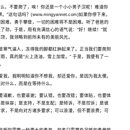
怎么，不要爬了，唉！你还是一个小小男子汉呢！难道你
句话吗？(www.mingyannet.com)如果你停下来，
服困难，勇于攀登，一切的困难将不是困难。听了爸爸的
了劲，于是，用有充满信心的语气说：“好！继续！”就
山顶，我领略到前所未有的美丽风光。
是寒气逼人，冻得我的脚都红肿起来了。正当我们要爬到
雨，真的是“火上浇油，雪上加雪。” 于是，我便有了一
。
爱我，我明明知道你不想我，却还爱你，是因为我太傻。
面对什么，而是在等待什么。
要道歉，也要道谢；要认错，也要改错；要体贴，也要体
不是纵容；是支持，不是支配；是倾诉，不是控诉；是彼
祈求，不是向对方诸多要求；可以浪漫，但不要浪费；可
背叛则需要一种更大的勇气。前者只需要有足够的勇敢就