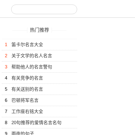
热门推荐
1
笛卡尔名言大全
2
关于文学的名人名言
3
帮助他人的名言警句
4
有关竞争的名言
5
有关送别的名言
6
巴顿将军名言
7
工作座右铭大全
8
20句推荐的爱情名言名句
9
雨夜的句子