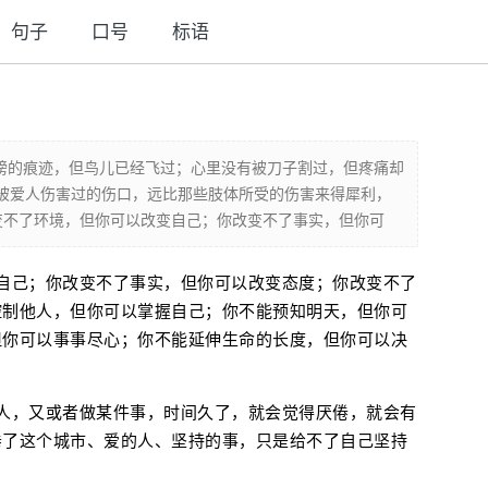
句子
口号
标语
膀的痕迹，但鸟儿已经飞过；心里没有被刀子割过，但疼痛却
被爱人伤害过的伤口，远比那些肢体所受的伤害来得犀利，
变不了环境，但你可以改变自己；你改变不了事实，但你可
自己；你改变不了事实，但你可以改变态度；你改变不了
控制他人，但你可以掌握自己；你不能预知明天，但你可
但你可以事事尽心；你不能延伸生命的长度，但你可以决
人，又或者做某件事，时间久了，就会觉得厌倦，就会有
倦了这个城市、爱的人、坚持的事，只是给不了自己坚持