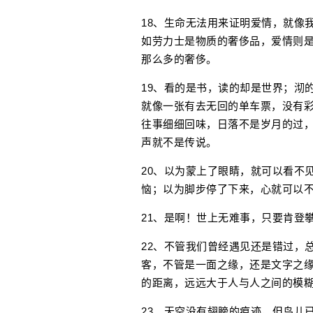
18、生命无法用来证明爱情，就像
如劳力士是物质的奢侈品，爱情则
那么多的奢侈。
19、看的是书，读的却是世界；沏
就像一张有去无回的单车票，没有
往事细细回味，日落不是岁月的过
声就不是传说。
20、以为蒙上了眼睛，就可以看不
恼；以为脚步停了下来，心就可以
21、是啊！世上无难事，只要肯登
22、不管我们曾经遇见还是错过，
客，不管是一面之缘，还是文字之
的距离，远远大于人与人之间的模
23、天空没有翅膀的痕迹，但鸟儿