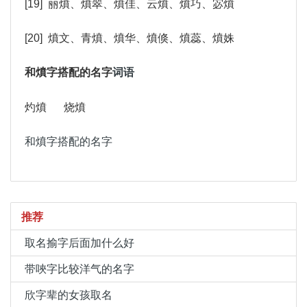
[19] 丽燌、燌翠、燌佳、云燌、燌巧、宓燌
[20] 燌文、青燌、燌华、燌倏、燌蕊、燌姝
和燌字搭配的名字
词语
灼燌
烧燌
和燌字搭配的名字
推荐
取名揄字后面加什么好
带唊字比较洋气的名字
欣字辈的女孩取名