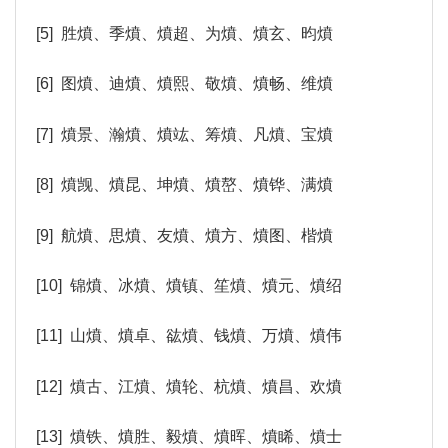
[5] 胜燌、季燌、燌超、为燌、燌玄、昀燌
[6] 图燌、迪燌、燌熙、敬燌、燌畅、维燌
[7] 燌景、瀚燌、燌竑、筹燌、凡燌、宝燌
[8] 燌觊、燌昆、坤燌、燌嶅、燌铧、满燌
[9] 航燌、思燌、友燌、燌方、燌图、楷燌
[10] 锦燌、冰燌、燌镇、笙燌、燌元、燌绍
[11] 山燌、燌卓、谹燌、钱燌、万燌、燌伟
[12] 燌古、江燌、燌轮、杭燌、燌昌、欢燌
[13] 燌铁、燌胜、毅燌、燌晖、燌睎、燌士