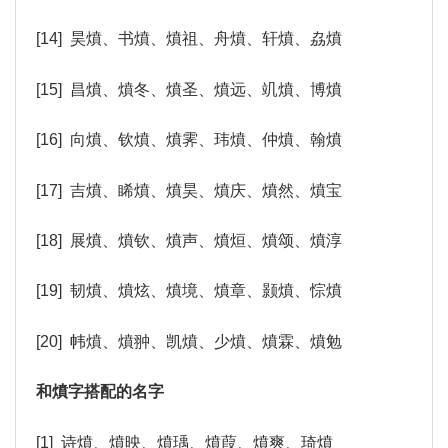
[14] 昊燌、书燌、燌祖、舟燌、轩燌、劦燌
[15] 昌燌、燌冬、燌圣、燌远、竌燌、博燌
[16] 向燌、钦燌、燌霁、玮燌、仲燌、翰燌
[17] 吉燌、睎燌、燌昊、燌庆、燌然、燌宝
[18] 展燌、燌钦、燌声、燌烜、燌颂、燌淳
[19] 韧燌、燌炫、燌境、燌章、颢燌、悰燌
[20] 帏燌、燌翀、凯燌、少燌、燌霖、燌勉
和燌字搭配的名字
[1] 诗燌、燌映、燌瑀、燌葭、燌爽、琦燌