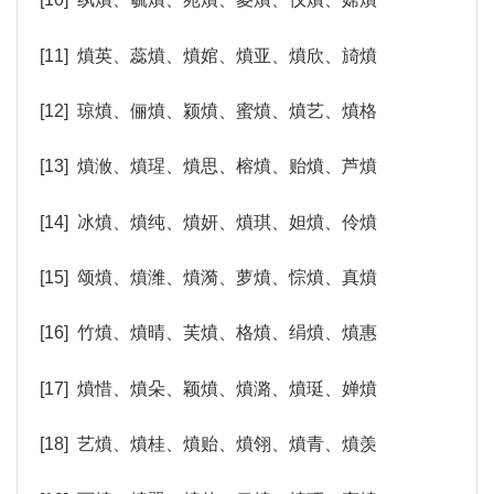
[11] 燌英、蕊燌、燌婠、燌亚、燌欣、旑燌
[12] 琼燌、俪燌、颍燌、蜜燌、燌艺、燌格
[13] 燌浟、燌瑆、燌思、榕燌、贻燌、芦燌
[14] 冰燌、燌纯、燌妍、燌琪、妲燌、伶燌
[15] 颂燌、燌潍、燌漪、萝燌、悰燌、真燌
[16] 竹燌、燌晴、芙燌、格燌、绢燌、燌惠
[17] 燌惜、燌朵、颖燌、燌潞、燌珽、婵燌
[18] 艺燌、燌桂、燌贻、燌翎、燌青、燌羡