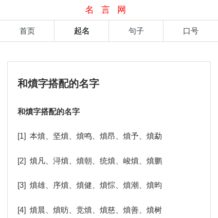
名言网
首页
起名
句子
口号
和燌字搭配的名字
和燌字搭配的名字
[1] 本燌、坚燌、燌鸣、燌昂、燌予、燌勐
[2] 燌凡、浔燌、燌朝、统燌、峻燌、燌鹏
[3] 燌雄、序燌、燌健、燌悰、燌潮、燌昀
[4] 燌晨、燌昉、竞燌、燌慈、燌善、燌树