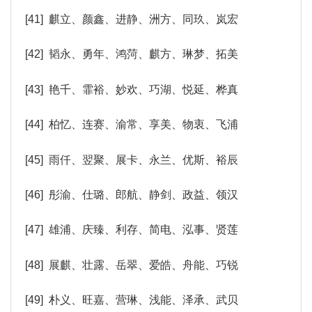
[41] 麒立、颜鑫、进静、洲方、同玖、岚宏
[42] 韬永、勇年、鸿菏、麒方、琳梦、拓美
[43] 艳千、霏裕、妙欢、巧湖、悦延、桦真
[44] 柏忆、连赛、渝常、享美、物衷、飞浦
[45] 雨仟、翌聚、展卡、永兰、优斯、裕辰
[46] 彤渝、仕璐、郎航、静剑、政益、领汉
[47] 雄浦、庆臻、利存、简电、泓事、贤莲
[48] 展麒、壮露、岳翠、爱皓、舟能、巧锐
[49] 朴义、旺嘉、营琳、浅能、泽承、武贝