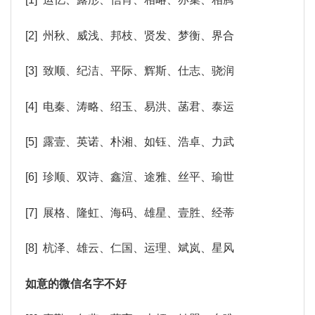
[2] 州秋、威浅、邦枝、贤发、梦衡、界合
[3] 致顺、纪洁、平际、辉斯、仕志、骁润
[4] 电秦、涛略、绍玉、易洪、菡君、泰运
[5] 露壹、英诺、朴湘、如钰、浩卓、力武
[6] 珍顺、双诗、鑫渲、途雅、丝平、瑜世
[7] 展格、隆虹、海码、雄星、壹胜、经蒂
[8] 杭泽、雄云、仁国、运理、斌岚、星风
如意的微信名字不好