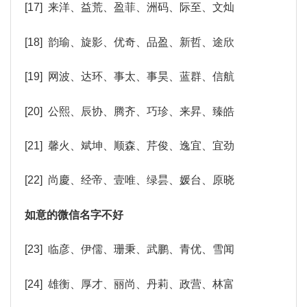
[17] 来洋、益荒、盈菲、洲码、际至、文灿
[18] 韵瑜、旋影、优奇、品盈、新哲、途欣
[19] 网波、达环、事太、事昊、蓝群、信航
[20] 公熙、辰协、腾齐、巧珍、来昇、臻皓
[21] 馨火、斌坤、顺森、芹俊、逸宜、宜劲
[22] 尚慶、经帝、壹唯、绿昙、媛台、原晓
如意的微信名字不好
[23] 临彦、伊儒、珊秉、武鹏、青优、雪闻
[24] 雄衡、厚才、丽尚、丹莉、政营、林富