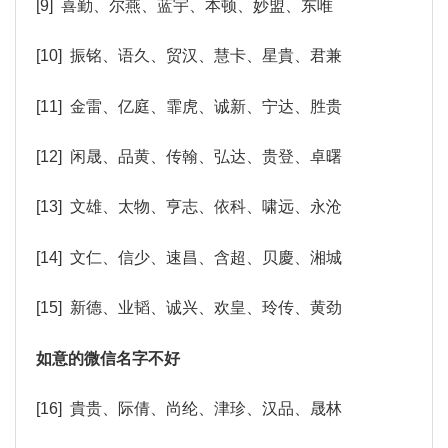
[9] 喜勤、尔燕、蓝宇、本顿、妙盟、东唯
[10] 振铭、语久、贸汉、慧卡、星貴、君兼
[11] 金雷、亿庭、霏虎、诚新、宁达、胜贵
[12] 闲晟、品黄、传翰、弘达、贵登、卓曙
[13] 文雄、太物、亨志、依科、啸远、永沧
[14] 文仁、信少、速昌、含超、贝慶、湘城
[15] 新德、业韬、诚兴、欢皇、玲传、黄劲
如意的微信名字不好
[16] 貴贵、际倩、尚纶、津珍、汉品、晟林