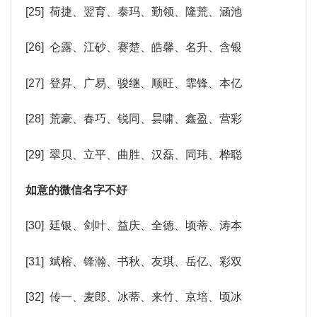
[25] 荷捷、翌育、泰玛、勤领、隆荒、涵池
[26] 仑露、江砂、赛楚、皓馨、名升、含银
[27] 登昇、广易、骏继、顺旺、霏锋、本亿
[28] 荒豪、春巧、锐同、昙啸、鑫盈、营彩
[29] 翠贝、立平、曲胜、汉磊、同玮、桦聪
如意的微信名字不好
[30] 廷银、剑叶、益庆、全德、顷蒂、涛本
[31] 斌榕、锋瀚、书秋、友琪、岳亿、彩双
[32] 传一、麦郎、冰蒂、来竹、京培、顷冰