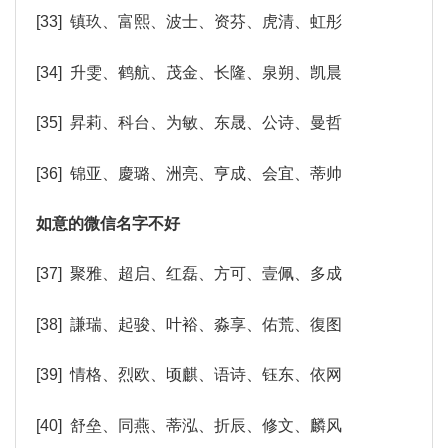
[33] 镇玖、富熙、波士、资芬、虎清、虹彤
[34] 升雯、鹤航、茂金、长隆、泉朔、凯晨
[35] 昇莉、科台、为敏、东晟、公诗、曼哲
[36] 锦亚、慶璐、洲亮、亨成、会宜、蒂帅
如意的微信名字不好
[37] 聚雅、超启、红磊、方可、壹佩、多成
[38] 謙瑞、起骏、叶裕、淼享、佑荒、復图
[39] 情格、烈欧、顷麒、语诗、钰东、依网
[40] 舒垒、同燕、蒂泓、折辰、修文、麟风