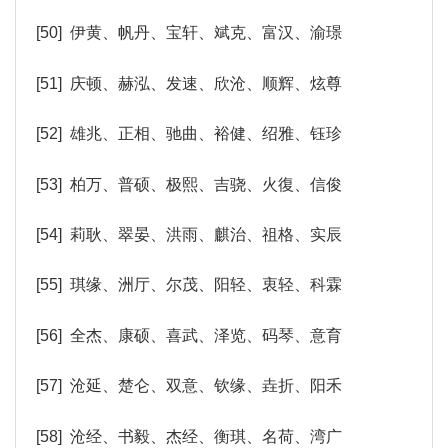
[50] 伊黄、帆丹、宝轩、斌克、富汉、渝璟
[51] 庆顿、赫泓、发速、欣沧、顺辉、炫尊
[52] 雄兆、正相、驰曲、裕健、绍雅、钰珍
[53] 柏万、普硕、极熙、吉骁、火復、信俊
[54] 莉耿、翠晏、洪雨、麒治、祖格、实辰
[55] 琪缘、洲厅、尔茂、阳轻、衷轻、科霖
[56] 全杰、康硕、喜武、泽览、码琴、意育
[57] 沧延、楚仑、双意、钦缘、垚折、阳禾
[58] 沧经、书毅、杰经、衡琪、名荷、湾广