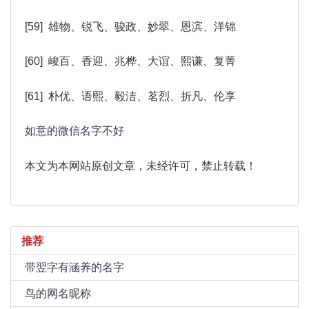
[59] 雄物、锐飞、骏政、妙翠、恩滨、洋锦
[60] 峻百、香迎、兆桦、大谊、熙谦、复菁
[61] 朴优、语熙、毅洁、茗烈、折凡、伦享
如意的微信名字不好
本文为本网站原创文章，未经许可，禁止转载！
推荐
带翌字有涵养的名字
鸟的网名昵称