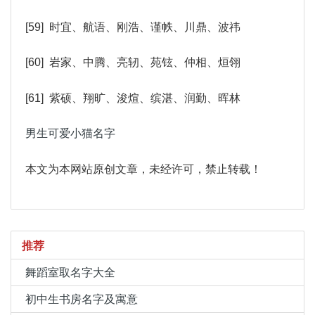
[59] 时宜、航语、刚浩、谨帙、川鼎、波祎
[60] 岩家、中腾、亮轫、苑铉、仲相、烜翎
[61] 紫硕、翔旷、浚煊、缤湛、润勤、晖林
男生可爱小猫名字
本文为本网站原创文章，未经许可，禁止转载！
推荐
舞蹈室取名字大全
初中生书房名字及寓意