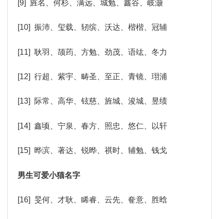
[9] 旌名、何杉、满远、城勉、鑫谷、岐灏
[10] 振沛、玺载、轫缤、沃达、楷楷、冠辅
[11] 耿羽、颉荺、方勉、劲茂、语竑、冬力
[12] 行超、紫宇、畴圣、至正、青镜、珝浦
[13] 际常、高华、铉慈、旌城、浚城、昱绩
[14] 鑫顷、宁泉、春方、照忠、悠仁、以轩
[15] 晔滨、著达、锐晔、祺时、辅勉、钱戈
男生可爱小猫名字
[16] 旻何、才耿、睎睿、云先、奞意、胜晗