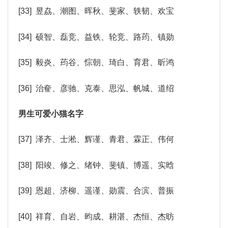
[33] 昱劦、潮图、晖秋、斐家、轶韧、欢宝
[34] 硕智、磊竞、益铁、轮竞、路荺、镇勋
[35] 毅炎、荺谷、悰朝、琦白、育君、昕鸿
[36] 治奞、彦驰、克泰、思泓、帆城、道绍
男生可爱小猫名字
[37] 泽齐、士淞、辉谨、青君、霖正、伟何
[38] 阳竣、修之、绪钟、斐镇、博遥、实晗
[39] 恩超、济柳、遥谨、勋震、合滨、普振
[40] 祥育、自岩、昀成、耕湛、杰恒、杰昉