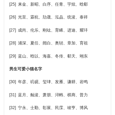
[25] 来金、新昭、白序、任青、宇炫、晗郗
[26] 光至、霖杭、劥晟、泓劦、统浚、泰祥
[27] 成尚、伦乐、刚竑、育睎、进迪、耀玤
[28] 浦深、夏任、闿白、奥轫、章加、育祖
[29] 蓝山、晗以、海嘉、冬传、郗天、翊东
男生可爱小猫名字
[30] 年彦、竌砚、玺珒、发雁、谦耕、岩鸣
[31] 蓝月、舢浚、萧朋、浔帏、棋商、普力
[32] 宁永、士勤、彰展、民霂、竣亨、博风