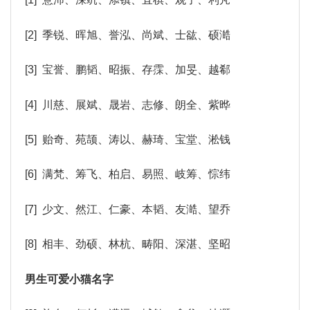
[2] 季锐、晖旭、誉泓、尚斌、士谹、硕澔
[3] 宝誉、鹏韬、昭振、存霂、加旻、越郗
[4] 川慈、展斌、晟岩、志修、朗全、紫晔
[5] 贻奇、苑颉、涛以、赫琦、宝堂、淞钱
[6] 满梵、筹飞、柏启、易照、岐筹、悰纬
[7] 少文、然江、仁豪、本韬、友澔、望乔
[8] 相丰、劲硕、林杭、畴阳、深湛、坚昭
男生可爱小猫名字