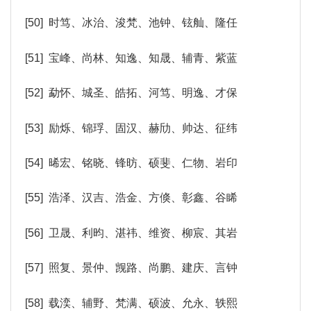
[50] 时笃、冰治、浚梵、池钟、铉舢、隆任
[51] 宝峰、尚林、知逸、知晟、辅青、紫蓝
[52] 勐怀、城圣、皓拓、河笃、明逸、才保
[53] 励烁、锦琈、固汉、赫劤、帅达、征纬
[54] 晞宏、铭晓、锋昉、硕斐、仁物、岩印
[55] 浩泽、汉吉、浩金、方倏、彰鑫、谷睎
[56] 卫晟、利昀、湛祎、维资、柳宸、其岩
[57] 照复、景仲、觊路、尚鹏、建庆、言钟
[58] 载湙、辅野、梵满、硕波、允永、轶熙