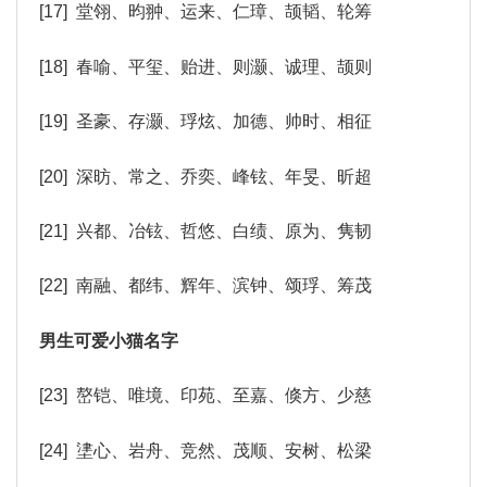
[17] 堂翎、昀翀、运来、仁璋、颉韬、轮筹
[18] 春喻、平玺、贻进、则灏、诚理、颉则
[19] 圣豪、存灏、琈炫、加德、帅时、相征
[20] 深昉、常之、乔奕、峰铉、年旻、昕超
[21] 兴都、冶铉、哲悠、白绩、原为、隽韧
[22] 南融、都纬、辉年、滨钟、颂琈、筹茂
男生可爱小猫名字
[23] 嶅铠、唯境、印苑、至嘉、倏方、少慈
[24] 堻心、岩舟、竞然、茂顺、安树、松梁