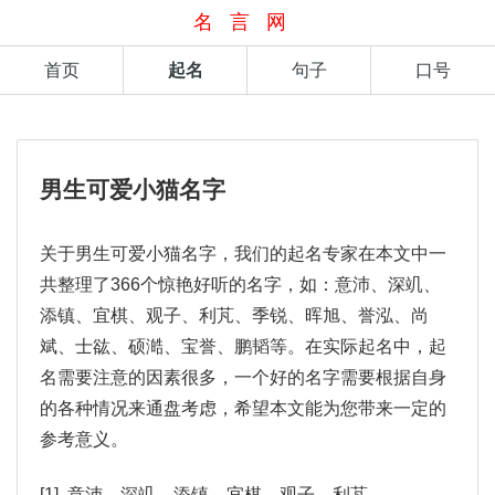
名言网
首页
起名
句子
口号
男生可爱小猫名字
关于男生可爱小猫名字，我们的起名专家在本文中一
共整理了366个惊艳好听的名字，如：意沛、深竌、
添镇、宜棋、观子、利芃、季锐、晖旭、誉泓、尚
斌、士谹、硕澔、宝誉、鹏韬等。在实际起名中，起
名需要注意的因素很多，一个好的名字需要根据自身
的各种情况来通盘考虑，希望本文能为您带来一定的
参考意义。
[1] 意沛、深竌、添镇、宜棋、观子、利芃