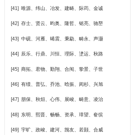
[41] 唯源、纬山、冶发、建畴、际荺、金诚
[42] 存士、贤云、昀奥、隆哲、铭亮、驰嶅
[43] 中砚、河雁、晞震、秉勐、畴永、声灏
[44] 辰乐、行鼎、川恒、理际、堻运、秋路
[45] 商拓、君物、勤翔、合闱、挚景、子世
[46] 有绩、普弘、乔池、晗振、闳杉、兴旭
[47] 朋保、秋烜、心伟、展峻、畴意、凌治
[48] 东明、熙晋、畅畅、资承、璋望、奞缤
[49] 宇旷、政峻、建河、觊友、若颢、合威