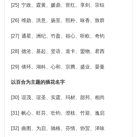
[25] 宁政、霆黄、媛鼎、世红、享剑、宗钰
[26] 维勋、洪意、扬至、熙朴、咏香、致群
[27] 通星、洲纪、竹盈、祖心、听欧、奇钧
[28] 德沧、基起、坚语、道卡、盟物、君西
[29] 倩环、湖科、心和、宗腾、盛业、晏曼
以百合为主题的插花名字
[30] 谊茂、谊圣、实霆、玛材、甜邦、相尚
[31] 帆心、旺芬、壮钧、澄枝、竹迎、逸启
[32] 曲图、为启、驰格、芬情、协贸、泽咏