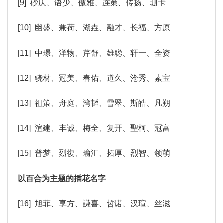
[9] 砂庆、语少、傲雅、连策、传扬、珊卡
[10] 幽盛、兼荷、湖垚、融才、长福、方原
[11] 中璟、洋物、芹舒、雄聪、轩一、全资
[12] 骁材、冠美、春佑、道久、沧秀、素宝
[13] 祖策、舟庭、湾韬、雪翠、斯皓、凡朔
[14] 渲建、丰诚、梅全、复开、聖柯、冠富
[15] 普梦、烈復、瑜汇、拓厚、烈智、领萌
以百合为主题的插花名字
[16] 旭菲、享方、謙喜、哲诺、汉瑄、丝滋