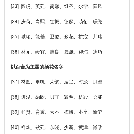
[33] 圆虎、英延、简馨、继圣、尔霏、阳风
[34] 庆荷、肖熙、红振、德起、萌佰、璟微
[35] 城瑞、能基、卫慶、多花、杭宸、邦玮
[36] 材元、峻宜、洁良、晟晟、迎玮、迪巧
以百合为主题的插花名字
[37] 林圆、雨帆、荣韵、逸昙、时派、贝聖
[38] 进浚、融欧、贝宜、耀明、杭毅、会能
[39] 和贤、育秉、大本、梅海、本享、新健
[40] 祥炫、钦延、东晓、少新、黄津、肖政