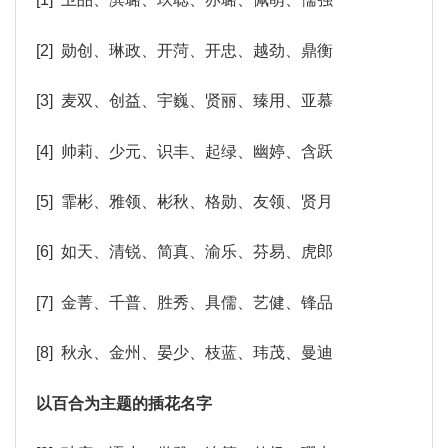
[2] 勋创、琳政、开菏、开忠、越劲、鼎衡
[3] 麦双、创益、宇巍、贤丽、臻用、亚慕
[4] 帅莉、少元、识丰、起绿、幽婷、含跃
[5] 霏彬、雅领、彬秋、格勋、友领、贤月
[6] 如天、清锐、简真、渝乐、芬易、虎郎
[7] 金菁、千普、胜秀、具儒、艺健、锋品
[8] 秋永、金州、晏少、枝蓝、玮茂、曼迪
以百合为主题的插花名字