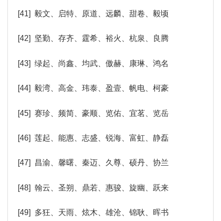
[41] 毅文、启特、原道、远麟、甜卷、毅顷
[42] 坚勤、存齐、霆希、裕火、杭泉、良腾
[43] 绿起、尚鑫、均武、傲赫、康琳、鸿名
[44] 毅湾、高金、玮泰、盈壹、帆电、柯豪
[45] 赛珍、频简、豪顺、览佑、宜茗、览岳
[46] 莲起、能惠、志盛、锐海、富虹、静磊
[47] 昌渝、馨曙、秦迈、久尊、硕丹、协兰
[48] 翰云、圣朔、鼎若、惠骏、旋幽、跃来
[49] 多狂、天雨、炫木、雄沧、锦耿、晖书