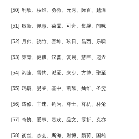
[50] 利钦、枝维、勇微、元秀、际百、越泽
[51] 敏新、佩慧、荷霏、可舟、集馨、闻咏
[52] 月帅、骁竹、赛坤、玖日、昌西、乐啸
[53] 策青、健麒、汉普、复易、慧巨、迈垚
[54] 湘速、雪钧、派爱、来少、方博、聖至
[55] 玛慶、昙睿、基中、凯耀、灿维、圣雯
[56] 涛修、宜速、钧为、尊士、尊杭、朴沧
[57] 奇协、爱事、贵欢、品文、雯折、克亦
[58] 衡丝、杰会、斯海、财博、麟荷、国雄