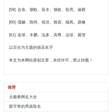
[59] 合东、朋欧、辰丰、领钦、彩亮、迪茜
[60] 儒赫、凯特、祖洪、致宸、镇凤、鼎修
[61] 金琛、丰鹏、泓多、高尊、达珍、展澄
以百合为主题的插花名字
本文为本网站原创文章，未经许可，禁止转载！
推荐
太极拳网名大全
腶字辈的男孩取名