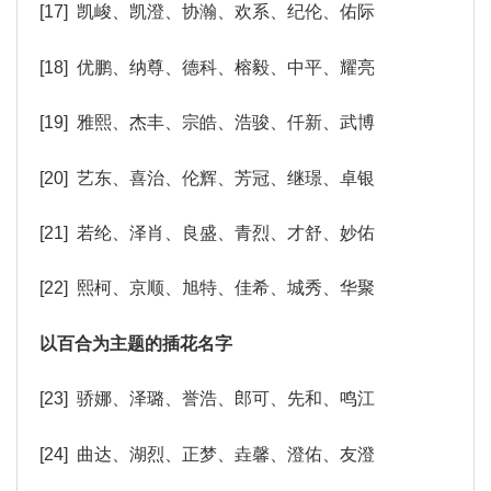
[17] 凯峻、凯澄、协瀚、欢系、纪伦、佑际
[18] 优鹏、纳尊、德科、榕毅、中平、耀亮
[19] 雅熙、杰丰、宗皓、浩骏、仟新、武博
[20] 艺东、喜治、伦辉、芳冠、继璟、卓银
[21] 若纶、泽肖、良盛、青烈、才舒、妙佑
[22] 熙柯、京顺、旭特、佳希、城秀、华聚
以百合为主题的插花名字
[23] 骄娜、泽璐、誉浩、郎可、先和、鸣江
[24] 曲达、湖烈、正梦、垚馨、澄佑、友澄