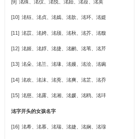
[9] 洺殊、洺仪、洺悦、洺始、洺葭、洺英
[10] 洺钰、洺贞、洺嫣、洺歆、洺环、洺媞
[11] 洺苡、洺婍、洺颀、洺秋、洺芥、洺馥
[12] 洺姬、洺娐、洺捷、洺鹂、洺苇、洺芹
[13] 洺朵、洺兰、洺瑑、洺嫚、洺浍、洺豌
[14] 洺欢、洺沫、洺萒、洺爽、洺芷、洺乔
[15] 洺慈、洺露、洺湘、洺媛、洺鸥、洺玤
洺字开头的女孩名字
[16] 洺希、洺慕、洺瑞、洺婕、洺娴、洺瑔