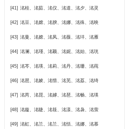
[41] 洺桂、洺茹、洺仪、洺道、洺夕、洺灵
[42] 洺豆、洺嫦、洺腴、洺娜、洺殊、洺映
[43] 洺曼、洺嫦、洺凤、洺薇、洺玤、洺雁
[44] 洺澜、洺瑾、洺颖、洺妮、洺始、洺珖
[45] 洺芩、洺瑛、洺莉、洺丹、洺珊、洺莼
[46] 洺琶、洺婈、洺惜、洺芜、洺荔、洺绮
[47] 洺芮、洺琵、洺嫭、洺琶、洺畅、洺瑛
[48] 洺嫙、洺睫、洺筱、洺漾、洺袅、洺萤
[49] 洺虹、洺兰、洺兰、洺恬、洺娜、洺慕