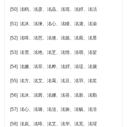
[50] 洺鸥、洺彦、洺晶、洺瑶、洺娐、洺洁
[51] 洺沐、洺瑓、洺心、洺瞳、洺潞、洺渝
[52] 洺啡、洺芭、洺倏、洺懿、洺菀、洺昱
[53] 洺雪、洺艳、洺芝、洺惜、洺萌、洺娑
[54] 洺姗、洺菲、洺桦、洺娐、洺瑅、洺黛
[55] 洺方、洺艾、洺霭、洺豆、洺羽、洺笙
[56] 洺沐、洺茜、洺娜、洺蓓、洺新、洺勤
[57] 洺心、洺璐、洺涟、洺旃、洺毓、洺涪
[58] 洺岚、洺啡、洺艾、洺华、洺芜、洺瑆