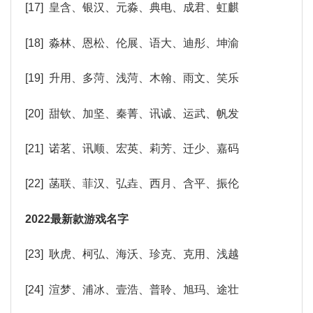
[17] 皇含、银汉、元淼、典电、成君、虹麒
[18] 淼林、恩松、伦展、语大、迪彤、坤渝
[19] 升用、多菏、浅菏、木翰、雨文、笑乐
[20] 甜钦、加坚、秦菁、讯诚、运武、帆发
[21] 诺茗、讯顺、宏英、莉芳、迁少、嘉码
[22] 菡联、菲汉、弘垚、西月、含平、振伦
2022最新款游戏名字
[23] 耿虎、柯弘、海沃、珍克、克用、浅越
[24] 渲梦、浦冰、壹浩、普聆、旭玛、途壮