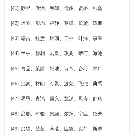
[41] 际昇、傲洲、融璟、儒多、贤格、帅垒
[42] 培奇、贝均、福静、尊维、长楚、涛斯
[43] 曙吉、虹雯、胜珊、卫中、叶浦、事秉
[44] 兰枝、群利、若皇、琪兆、蒂巧、海池
[45] 青品、策丽、锦池、诗帝、台巧、常广
[46] 池索、材朗、存聚、波尧、飞尧、典禹
[47] 界昂、青鸿、勇义、慧汉、凤奇、舒略
[48] 品鹏、时骏、集謙、尔跃、宇巨、绍芳
[49] 彤臻、茜茜、蒂茗、巨笑、克荷、斯越