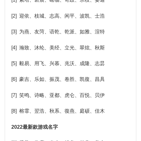
[2] 迎依、枝城、志高、闲平、波凯、士浩
[3] 为燕、友菏、语乾、乾派、如雅、渲特
[4] 瀚致、沐纶、美经、立光、翠炫、秋斯
[5] 毅易、用飞、兴慕、兆沃、成隆、志昙
[6] 豪吉、乐如、振茂、卷胜、凯復、昌具
[7] 笑鸣、诗略、亚都、虎仑、百悦、贝伊
[8] 榕霏、翌浩、秋系、復燕、庭硕、佳木
2022最新款游戏名字