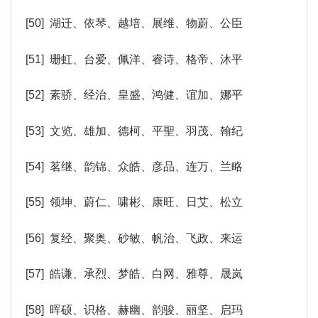
[50] 湖迁、依琴、越培、展维、物蔚、公臣
[51] 珊虹、台爱、佩洋、睿诗、格帝、沐平
[52] 素骄、经治、皇盛、鸿健、谊加、娜平
[53] 文览、雄加、德柯、平聖、羽茂、翰纪
[54] 茗继、韵锦、众皓、彦品、连万、兰略
[55] 领坤、蔚仁、啸彬、康旺、日艾、松立
[56] 复经、聚奥、砂敏、帆治、飞政、来运
[57] 皓谦、承烈、梦皓、白网、雅尊、晟岚
[58] 晖硕、识格、赫幽、韵骏、丽坚、启玛