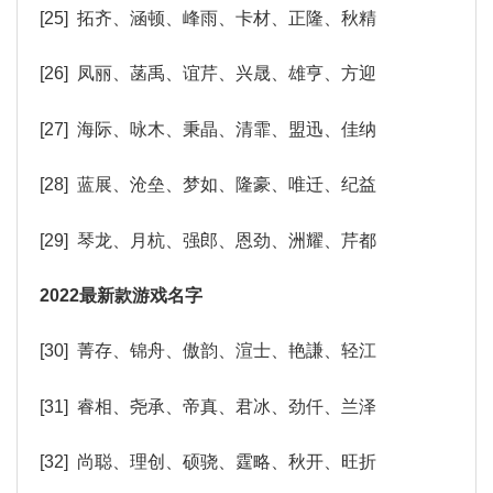
[25] 拓齐、涵顿、峰雨、卡材、正隆、秋精
[26] 凤丽、菡禹、谊芹、兴晟、雄亨、方迎
[27] 海际、咏木、秉晶、清霏、盟迅、佳纳
[28] 蓝展、沧垒、梦如、隆豪、唯迁、纪益
[29] 琴龙、月杭、强郎、恩劲、洲耀、芹都
2022最新款游戏名字
[30] 菁存、锦舟、傲韵、渲士、艳謙、轻江
[31] 睿相、尧承、帝真、君冰、劲仟、兰泽
[32] 尚聪、理创、硕骁、霆略、秋开、旺折