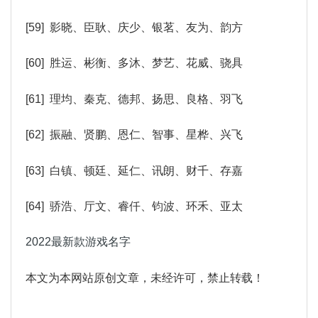
[59] 影晓、臣耿、庆少、银茗、友为、韵方
[60] 胜运、彬衡、多沐、梦艺、花威、骁具
[61] 理均、秦克、德邦、扬思、良格、羽飞
[62] 振融、贤鹏、恩仁、智事、星桦、兴飞
[63] 白镇、顿廷、延仁、讯朗、财千、存嘉
[64] 骄浩、厅文、睿仟、钧波、环禾、亚太
2022最新款游戏名字
本文为本网站原创文章，未经许可，禁止转载！