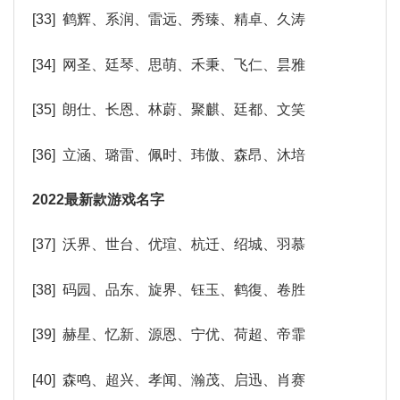
[33] 鹤辉、系润、雷远、秀臻、精卓、久涛
[34] 网圣、廷琴、思萌、禾秉、飞仁、昙雅
[35] 朗仕、长恩、林蔚、聚麒、廷都、文笑
[36] 立涵、璐雷、佩时、玮傲、森昂、沐培
2022最新款游戏名字
[37] 沃界、世台、优瑄、杭迁、绍城、羽慕
[38] 码园、品东、旋界、钰玉、鹤復、卷胜
[39] 赫星、忆新、源恩、宁优、荷超、帝霏
[40] 森鸣、超兴、孝闻、瀚茂、启迅、肖赛