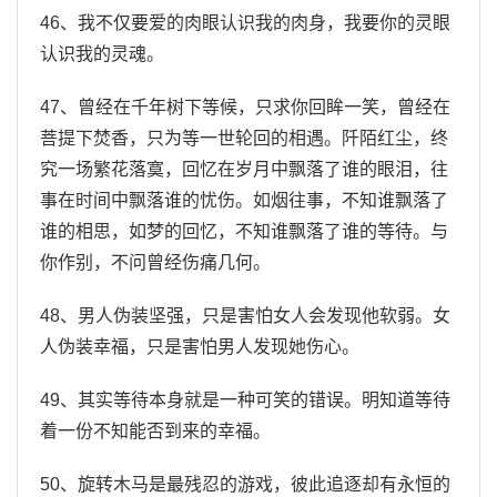
46、我不仅要爱的肉眼认识我的肉身，我要你的灵眼
认识我的灵魂。
47、曾经在千年树下等候，只求你回眸一笑，曾经在
菩提下焚香，只为等一世轮回的相遇。阡陌红尘，终
究一场繁花落寞，回忆在岁月中飘落了谁的眼泪，往
事在时间中飘落谁的忧伤。如烟往事，不知谁飘落了
谁的相思，如梦的回忆，不知谁飘落了谁的等待。与
你作别，不问曾经伤痛几何。
48、男人伪装坚强，只是害怕女人会发现他软弱。女
人伪装幸福，只是害怕男人发现她伤心。
49、其实等待本身就是一种可笑的错误。明知道等待
着一份不知能否到来的幸福。
50、旋转木马是最残忍的游戏，彼此追逐却有永恒的