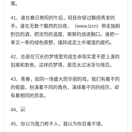
罪。
41、谁在春日艳阳的午后，轻抚你穿过飘扬秀发的
手。谁在无数个黯然的白夜，（www.lzcn）带走独斟
酌饮的酒，把浓烈的温度，狠狠的烧进胸口。谁把一
季又一季的绿色原野，揉碎成泥土中潮湿的腐朽。
42、总是在冗长的梦境里完成生命现实里不愿上演的
别离和割舍。这样的梦境，是否太过冰凉与残忍。
43、青春，如同一场盛大而华丽的戏，我们有着不同
的假面，扮演着不同的角色，演绎着不同的经历，却
有着相同的悲哀。
44、
45、你以为我刀枪不入，我以为你百毒不侵。