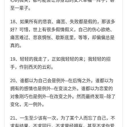
心的微笑，都可能会让你身边的女人幸福一阵子，甚
至一辈子。
18、如果所有的悲哀、痛苦、失败都是假的，那该多
好？可惜，世上有很多假情假义，自己的伤心欲绝、
痛苦难过、悲哀惆怅、歇斯底里，等等，却偏偏总是
真的。
19、轻轻的我走了，正如我轻轻的来；我轻轻的招
手，作别西天的云彩。
20、谁都以为自己会是例外--在后悔之外。谁都以为
拥有的感情也是例外--在变淡之外。谁都以为恋爱的
对象刚巧也是例外--在改变之外。然而最终发现--除了
变化，无一例外。
21、一生至少该有一次，为了某个人而忘了自己，不
求有结果，不求同行，不求曾经拥有，甚至不求你爱