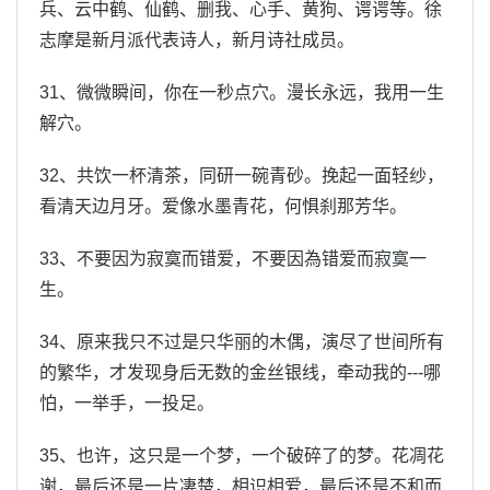
兵、云中鹤、仙鹤、删我、心手、黄狗、谔谔等。徐
志摩是新月派代表诗人，新月诗社成员。
31、微微瞬间，你在一秒点穴。漫长永远，我用一生
解穴。
32、共饮一杯清茶，同研一碗青砂。挽起一面轻纱，
看清天边月牙。爱像水墨青花，何惧刹那芳华。
33、不要因为寂寞而错爱，不要因為错爱而
寂寞
一
生。
34、原来我只不过是只华丽的木偶，演尽了世间所有
的繁华，才发现身后无数的金丝银线，牵动我的---哪
怕，一举手，一投足。
35、也许，这只是一个梦，一个破碎了的梦。花凋花
谢，最后还是一片凄楚，相识相爱，最后还是不和而