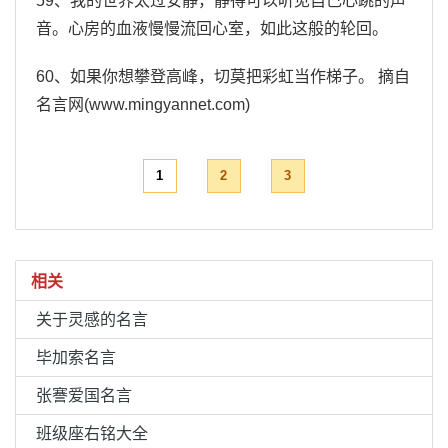
59、我的世界太过安静，静得可以听见自己心跳的声
音。心房的血液慢慢流回心室，如此这般的轮回。
60、如果你想攀登高峰，切莫把彩虹当作梯子。 摘自
名言网(www.mingyannet.com)
1
2
3
相关
关于灵感的名言
毕加索名言
张謇爱国名言
班级座右铭大全