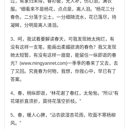
过，有家归未得，春衫破，无人补，伤心泪，满衣
服。“细看来不是杨花，点点是，离人泪。”杨花三分
春色，二分落于尘土，一分细随流水，花已落尽，待
凝眸，分明是离人清泪。
3、呵，我试着要解读春天，可我发现她太绚烂，有
没有这样一支笔，能画出柔媚欲滴的春色？我又发现
她太短暂，有没有这样一扇窗，能留住一纵即逝的春
光？(www.mingyannet.com)一季季的春来了又去，去
了又回。究竟春为何物，我想，你我心中，早已有了
答案。
4、春，稍纵即逝，“林花谢了春红，太匆匆。”所以“有
花堪折直须折，莫待花落空折枝。”
5、春，暖人心脾，“沾衣欲湿杏花雨，吹面不寒杨柳
风。”