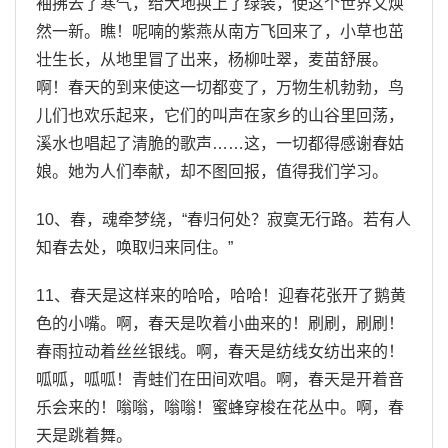
袖拂去了寒气，给大地换上了绿装，使这个世界又焕
然一新。瞧！呢喃的紫燕从南方飞回来了，小草也茁
壮生长，从地里冒了出来，杨柳吐翠，麦苗舒展。
啊！春天的到来使这一切都变了，万物生机勃勃，鸟
儿们也欢乐起来，它们的叫声在家乡的山谷里回荡，
溪水也唱起了清脆的歌声……这，一切都得感谢春姑
娘。她为人们奉献，却不图回报，值得我们学习。
10、春，魂牵梦绕，“春归何处？寂寞无行路。若有人
知春去处，唤取归来同住。”
11、春天是这样来的哈哈，哈哈！迎春花张开了鹅黄
色的小嘴。啊，春天是吹着小曲来的！刷刷，刷刷！
春雨拉动着丝丝银线。啊，春天是纺线女纺出来的！
呱呱，呱呱！青蛙们在田间欢唱。啊，春天是开着音
乐会来的！嗡嗡，嗡嗡！蜜蜂穿梭在花丛中。啊，春
天是跳着舞。