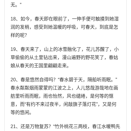
无。”
18、如今，春天即在眼前了，一伸手便可触摸到她湿
润的发梢，感受到她温暖的呼吸，可春天，到底是怎
样的呢？
19、春天来了，山上的冰雪融化了，花儿苏醒了，小
草偷偷的从土里钻出来，漫山遍野的野花笑了，春姑
娘从春天的王国里翩翩走来。
20、春是悠然自得吗？“春水碧于天，隔船听雨眠。”
春水粼粼烟雨蒙蒙的江波之上，人儿悠哉游哉地在画
舫里听雨而眠，雨也怡然，风也缱绻，是何等的惬
意，而“有约不来过夜半，闲敲旗子落灯花”，又是何
等的悠闲。
21、还是万物复苏？“竹外桃花三两枝，春江水暖鸭先