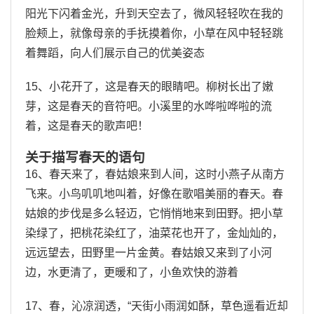
阳光下闪着金光，升到天空去了，微风轻轻吹在我的
脸颊上，就像母亲的手抚摸着你，小草在风中轻轻跳
着舞蹈，向人们展示自己的优美姿态
15、小花开了，这是春天的眼睛吧。柳树长出了嫩
芽，这是春天的音符吧。小溪里的水哗啦哗啦的流
着，这是春天的歌声吧！
关于描写春天的语句
16、春天来了，春姑娘来到人间，这时小燕子从南方
飞来。小鸟叽叽地叫着，好像在歌唱美丽的春天。春
姑娘的步伐是多么轻迈，它悄悄地来到田野。把小草
染绿了，把桃花染红了，油菜花也开了，金灿灿的，
远远望去，田野里一片金黄。春姑娘又来到了小河
边，水更清了，更暖和了，小鱼欢快的游着
17、春，沁凉润透，“天街小雨润如酥，草色遥看近却