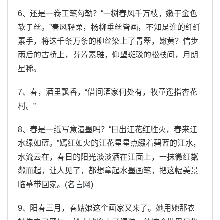
6、还是一卷工笔勾勒？“一树春风千万枝，嫩于金色
软于丝。”春风轻柔，杨柳垂丝皆画，不知是谁的纤纤
素手，将这千条万条的柳丝染上了青翠，嫩黄？信步
雨后的古桥上，芬芳素雅，仰望斑驳的松枝间，月朗
星稀。
7、春，酒里飘香，“借问酒家何处有，牧童遥指杏花
村。”
8、春是一纸写意渲墨吗？“日出江花红胜火，春来江
水绿如蓝。”嫣红如火的江花星星点缀着碧蓝的江水，
水流云在，春日的阳光淡淡洒在江面上，一抹微红粼
粼而起，让人见了，都想拿起水墨画笔，把这幅美景
临摹带回家。(
名言网
)
9、阳春三月，春姑娘这个画家又来了。她用她那衣