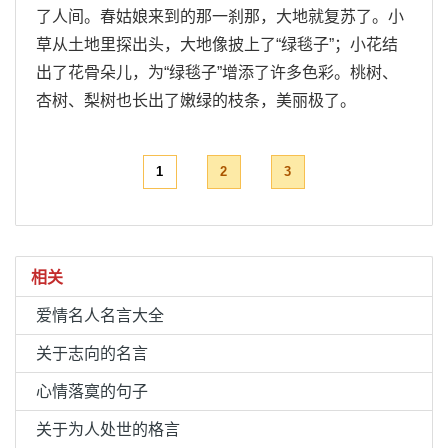
了人间。春姑娘来到的那一刹那，大地就复苏了。小
草从土地里探出头，大地像披上了“绿毯子”；小花结
出了花骨朵儿，为“绿毯子”增添了许多色彩。桃树、
杏树、梨树也长出了嫩绿的枝条，美丽极了。
1
2
3
相关
爱情名人名言大全
关于志向的名言
心情落寞的句子
关于为人处世的格言