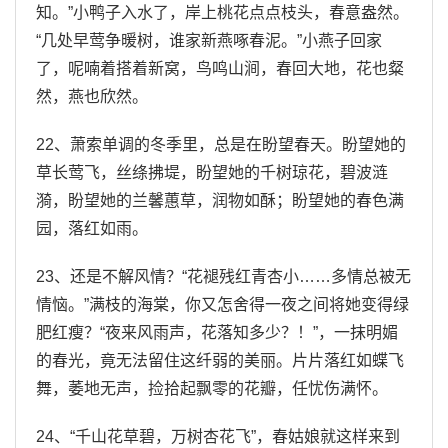
知。”小鸭子入水了，岸上桃花点点枝头，春意盎然。
“几处早莺争暖树，谁家新燕啄春泥。”小燕子回家
了，呢喃着搭着新窝，鸟鸣山涧，春回大地，花也粲
然，燕也欣然。
22、萧索单调的冬季里，总是在盼望春天。盼望她的
草长莺飞，丝绦拂堤，盼望她的千树琼花，碧波涟
漪，盼望她的兰馨蕙草，润物如酥；盼望她的春色满
园，落红如雨。
23、还是不解风情？“花褪残红青杏小……多情总被无
情恼。”满枝的海棠，你又怎舍得一夜之间将她变得绿
肥红瘦？“夜来风雨声，花落知多少？！”，一抹明媚
的春光，竟无法留住这纤弱的美丽。片片落红如蝶飞
舞，萎地无声，捡拾起飘零的花瓣，任忧伤满怀。
24、“千山花草碧，万树杏花飞”，春姑娘就这样来到