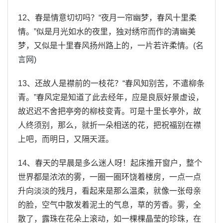
12、春是情意切切吗？“夜月一帘幽梦，春风十里柔
情。”似是月光如水的夜里，独对绣帘而作的清幽美
梦，又似是十里春风扬州路上的，一片若许柔情。(
名
言网
)
13、还故人是襟前的一枝花？“春风知别苦，不遣柳条
青。”春风定是知道了此去经年，应是良辰好景虚设，
故迟迟不舍把亭旁的柳枝变青。可是十里长亭外，故
人终须别，那么，就折一朵相送的花，把祝福别在襟
上吧，而明日，又隔天涯。
14、春天的早晨是多么迷人呀！起床推开窗户，整个
世界都是浓浓的雾，一圈一圈环饶着楼房，一点一点
升向淡淡的残月，看起来是那么温柔，就像一张母亲
的脸，空气中散发着泥土的气息，草的芳香。雾，全
散了，露珠在花朵上滚动，如一棵棵晶莹的珍珠，在