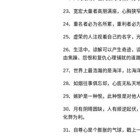
23、宽宏大量者高朋满座，心胸狭
24、重名者必为名所累，重利者必
25、虚荣的人注视着自己的名字，
26、生活中，谅解可以产生奇迹，
由焦躁、怨恨和复仇心理铺就的道路
27、世界上最浩瀚的是海洋，比海
28、如烟往事俱忘却，心底无私天
29、嫉妒是一种恨。此种恨是对他
30、月有阴晴圆缺，人有顺逆起伏
化弊为利。
31、自尊心是个膨胀的气球，戳上