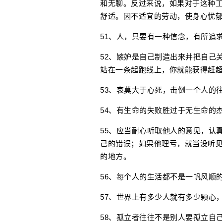
和无聊。反过来说，如果对于这种
舒适。因不适宜的劳动，使身心忧
51、人，只要有一种信念，有所追
52、嫉妒是自己制造出来并把自己
站在一条起跑线上，你就能获得赶
53、哀莫大于心死，击倒一个人的
54、有生命的失败胜过于无生命的
55、应当耐心听取他人的意见，认
己的错误；如果他理亏，就当没听
的地方。
56、每个人的生活都不是一帆风顺
57、世界上有多少人就有多少颗心
58、孤立者往往不是别人要孤立自