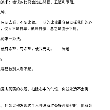
和追求；错误的比只会比出怨恨、丑陋和堕落。
乾坤。
，只要去看，不要比较。一味的比较最容易动摇我们的心
果，使人不是自卑，就是自傲，总之是流于平庸。
出的唯一办法。
，便有希望，有希望，便是光明。——鲁迅
难。
是容易被别人看不起。
和意志脆弱的表现，扫除心中的气馁，你就永远不会倒
人，但如果他发现这个人并没有准备好迎接他时，他就会