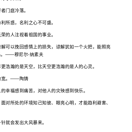
窄者门庭冷落。
为利所惑，名利之心不可盛。
光荣的人注视着祖国的事业。
谅解可以挽回感情上的损失，谅解犹如一个火把，能照亮
。——穆尼尔-纳素夫
洋更浩瀚的是天空，比天空更浩瀚的是人的心灵。
地宽。——陶铸
人的幸福感到痛苦，对他人的灾殃感到快乐。
，面对所处的环境知己知彼、眼亮心明，才能趋利避害、
一针就会发出大风暴来。