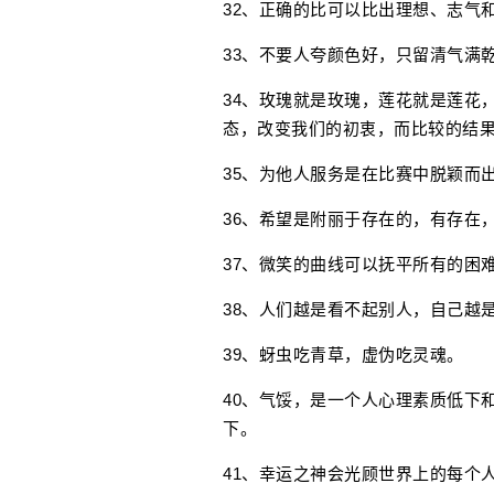
32、正确的比可以比出理想、志气
33、不要人夸颜色好，只留清气满
34、玫瑰就是玫瑰，莲花就是莲花
态，改变我们的初衷，而比较的结
35、为他人服务是在比赛中脱颖而
36、希望是附丽于存在的，有存在
37、微笑的曲线可以抚平所有的困
38、人们越是看不起别人，自己越
39、蚜虫吃青草，虚伪吃灵魂。
40、气馁，是一个人心理素质低下
下。
41、幸运之神会光顾世界上的每个