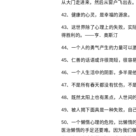
从大门走进来，然后从窗户飞出去
42、健康的心灵，是幸福的源泉。
43、这世界除了心理上的失败，实
得胜利的。——亨．奥斯汀
44、一个人的勇气产生的力量可以
45、仁善的话语或许很简短，很容
46、一个人生活中的阴影，多半是
47、不是所有春天都没有忧伤，不
48、既然太阳上也有黑点，人世间
49、被人揭下面具是一种失败，自
50、一个懒惰心理的危险，比懒惰
医治懒惰的手足还要难。因为我们