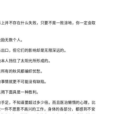
。
际上并不存在什么失败，只要不是一败涂地，你一定会取
激励无数个人。
易出口，但它们的影响却是无限深远的。
他本人挡住了太阳光所形成的。
是所有的秋风都编织忧愁。
的事情就更不可能没有缺陷。
己揭下面具是一种胜利。
的手足，不知道要超过多少倍。而且医治懒惰的心理，比
做一件不愿意不高兴的工作，身体的各部分，都感到不安