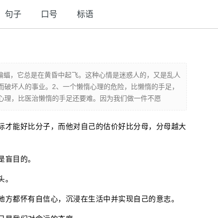
句子
口号
标语
蝙蝠，它总是在黄昏中起飞。这种心情是迷惑人的，又是乱人
而破坏人的事业。2、一个懒惰心理的危险，比懒惰的手足，
心理，比医治懒惰的手足还要难。因为我们做一件不愿
际才能好比分子，而他对自己的估价好比分母，分母越大
是盲目的。
头。
地方都怀有自信心，沉浸在生活中并实现自己的意志。