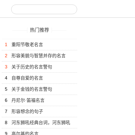
热门推荐
1
重阳节敬老名言
2
形容美貌与智慧并存的名言
3
关于历史的名言警句
4
自尊自爱的名言
5
关于金钱的名言警句
6
丹尼尔·笛福名言
7
形容想念的句子
8
河东狮吼经典台词，河东狮吼
经典对白
9
高尔基的名言