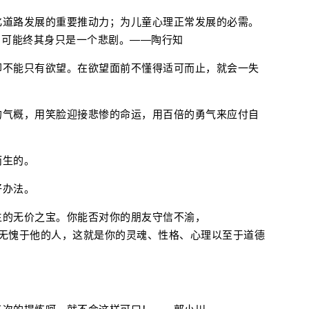
化道路发展的重要推动力；为儿童心理正常发展的必需。
，可能终其身只是一个悲剧。——陶行知
却不能只有欲望。在欲望面前不懂得适可而止，就会一失
的气概，用笑脸迎接悲惨的命运，用百倍的勇气来应付自
而生的。
好办法。
生的无价之宝。你能否对你的朋友守信不渝，
)永远做一个无愧于他的人，这就是你的灵魂、性格、心理以至于道德