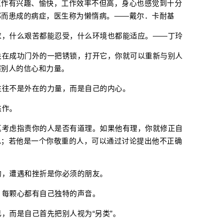
工作有兴趣、愉快，工作效率不但高，身心也感觉到十分
郁而患成的病症，医生称为懒惰病。——戴尔．卡耐基
求，什么艰苦都能忍受，什么环境也都能适应。——丁玲
关在成功门外的一把锈锁，打开它，你就可以重新与别人
超别人的信心和力量。
往往不是外在的力量，而是自己的内心。
杰作。
真考虑指责你的人是否有道理。如果他有理，你就修正自
见；若他是一个你敬重的人，可以通过讨论提出他不正确
的，遭遇和挫折是你必须的朋友。
，每颗心都有自己独特的声音。
己，而是自己首先把别人视为“另类”。