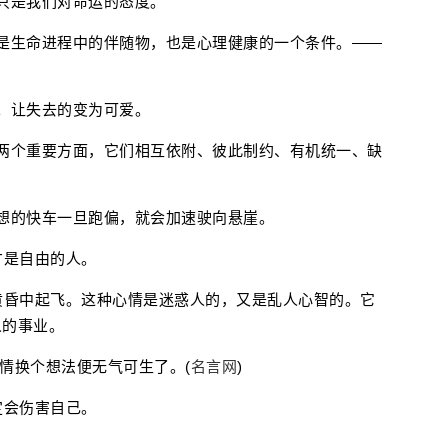
只是我们对命运的态度。
是生命进程中的伴随物，也是心理健康的一个条件。——
。让失去的变为可爱。
两个重要方面，它们相互依附、彼此制约、有机统一、缺
想的快车一旦跑偏，就会加速驶向悬崖。
才是自由的人。
黄昏中起飞。这种心情是迷惑人的，又是乱人心智的。它
人的事业。
事情换个想法便无气可生了。(
名言网
)
定会伤害自己。