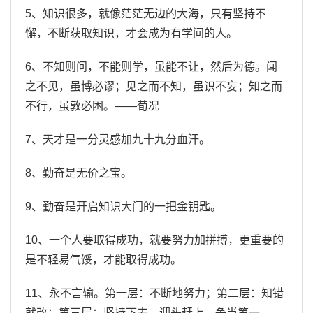
5、知识很多，就像茫茫无边的大海，只有坚持不
懈，不断获取知识，才会成为有学问的人。
6、不知则问，不能则学，虽能不让，然后为德。闻
之不见，虽博必谬；见之而不知，虽识不妄；知之而
不行，虽敦必困。——荀况
7、天才是一分灵感加九十九分血汗。
8、勤奋是无价之宝。
9、勤奋是开启知识大门的一把金钥匙。
10、一个人要取得成功，就要努力加拼搏，更重要的
是不轻易气馁，才能取得成功。
11、永不言输。第一层：不断地努力；第二层：知错
就改；第三层：坚持下去，迎头赶上，争当第一。