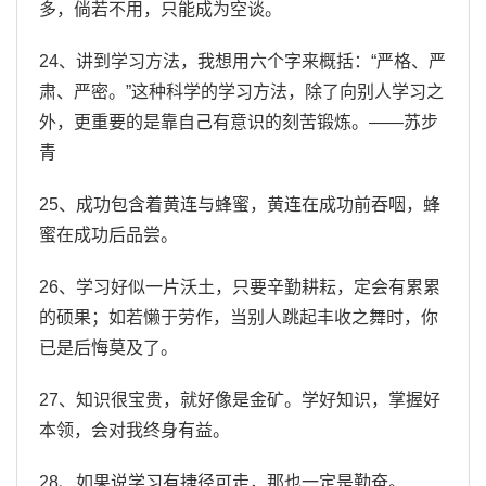
多，倘若不用，只能成为空谈。
24、讲到学习方法，我想用六个字来概括：“严格、严
肃、严密。”这种科学的学习方法，除了向别人学习之
外，更重要的是靠自己有意识的刻苦锻炼。——苏步
青
25、成功包含着黄连与蜂蜜，黄连在成功前吞咽，蜂
蜜在成功后品尝。
26、学习好似一片沃土，只要辛勤耕耘，定会有累累
的硕果；如若懒于劳作，当别人跳起丰收之舞时，你
已是后悔莫及了。
27、知识很宝贵，就好像是金矿。学好知识，掌握好
本领，会对我终身有益。
28、如果说学习有捷径可走，那也一定是勤奋。